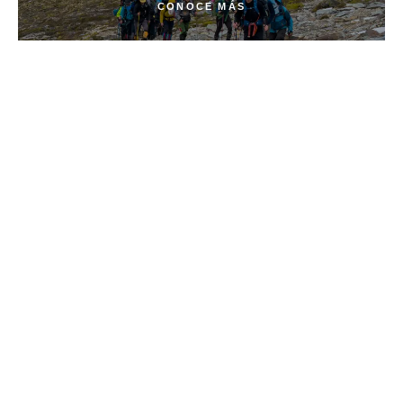
CONOCE MÁS
MEJORA TU
EXPERIENCIA
Eleva tu experiencia añadiendo las mejoras
totalmente personalizables que aparecen a
continuación. No importa como imagines
pasar tu tiempo en la naturaleza, nuestro
equipo trabajará contigo para organizar la
aventura de tu vida.