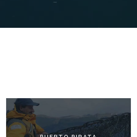
Aventurate a descubrir el territorio de una
forma más significativa,
Descubrí nuestra
colección curada y elegí la experiencia que
mejor conecte con lo que querés vivir.
Conocerás la nobleza de los productos
locales y la historia viva de quienes los
producen.
PUERTO PIRATA